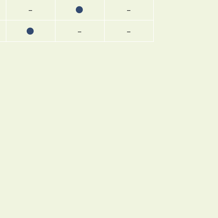
–
●
–
●
–
–