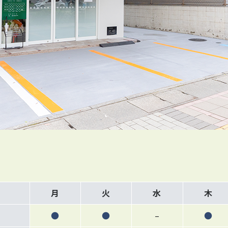
月
火
水
木
●
●
–
●