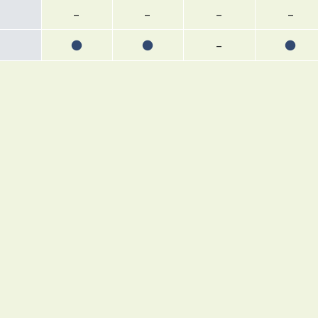
–
–
–
–
●
●
–
●