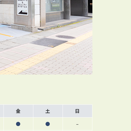
金
土
日
●
●
–