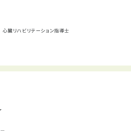
 心臓リハビリテーション指導士
了
ター